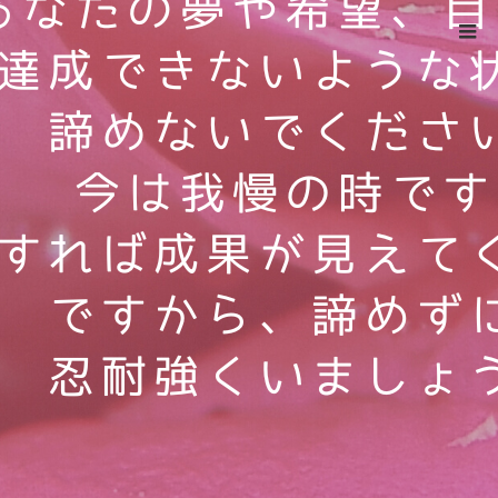
ホーム
インスタ38
Warning
: ltrim() expects parameter 1 to be string, object given
in
/home/xs524725/reiki-kumamoto.com/public_html/wp-
includes/formatting.php
on line
4343
インスタ38
2022.12.12