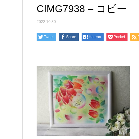
CIMG7938 – コピー
2022.10.30
Tweet
Share
Hatena
Pocket