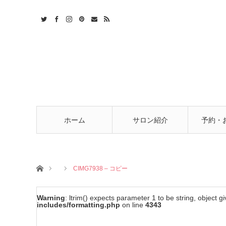
t
act
RSS
ホーム
サロン紹介
予約・
ホーム
CIMG7938 – コピー
Warning
: ltrim() expects parameter 1 to be string, object g
includes/formatting.php
on line
4343