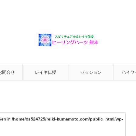
お問合せ
レイキ伝授
セッション
ハイヤ
と繋が
iven in
/home/xs524725/reiki-kumamoto.com/public_html/wp-