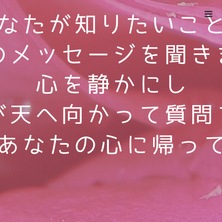
ホーム
インスタグラム投稿14
Warning
: ltrim() expects parameter 1 to be string, object given
in
/home/xs524725/reiki-kumamoto.com/public_html/wp-
includes/formatting.php
on line
4343
インスタグラム投稿14
2022.10.16