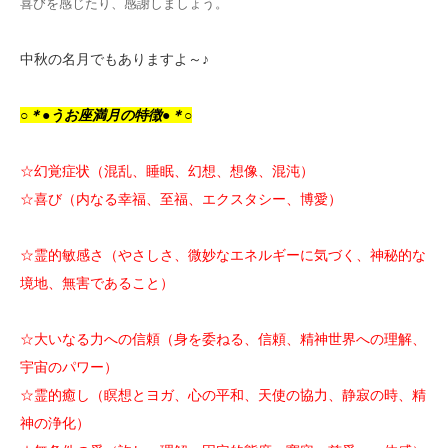
喜びを感じたり、感謝しましょう。
中秋の名月でもありますよ～♪
○＊●うお座満月の特徴●＊○
☆幻覚症状（混乱、睡眠、幻想、想像、混沌）
☆喜び（内なる幸福、至福、エクスタシー、博愛）
☆霊的敏感さ（やさしさ、微妙なエネルギーに気づく、神秘的な
境地、無害であること）
☆大いなる力への信頼（身を委ねる、信頼、精神世界への理解、
宇宙のパワー）
☆霊的癒し（瞑想とヨガ、心の平和、天使の協力、静寂の時、精
神の浄化）