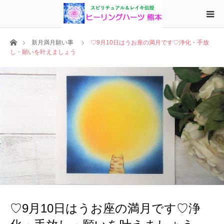
ホーム
新月満月願い事
♡9月10日はうお座の満月です♡浄化・手放
し・願いを叶えましょう
♡9月10日はうお座の満月です♡浄