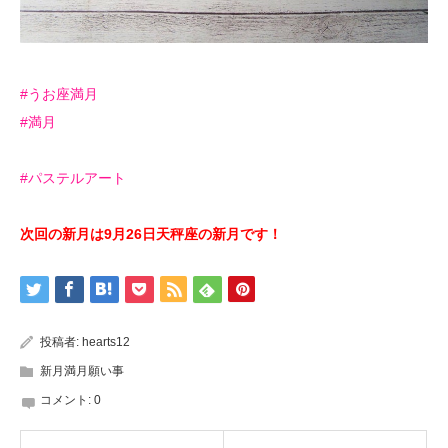
#うお座満月
#満月
#パステルアート
次回の新月は9
月26日天秤座の新月
です！
投稿者:
hearts12
新月満月願い事
コメント:
0