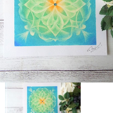
ホーム
3834
Warning
: ltrim() expects parameter 1 to be string, object given
in
/home/xs524725/reiki-kumamoto.com/public_html/wp-
includes/formatting.php
on line
4343
3834
2022.08.14