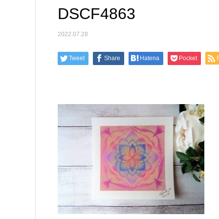
DSCF4863
2022.07.28
Tweet
Share
Hatena
Pocket