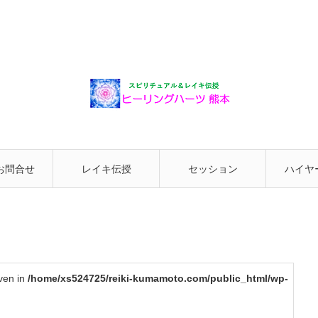
お問合せ
レイキ伝授
セッション
ハイヤ
と繋が
iven in
/home/xs524725/reiki-kumamoto.com/public_html/wp-