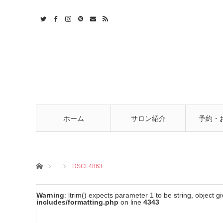
t
act
RSS
ホーム
サロン紹介
予約・
ホーム
DSCF4863
Warning
: ltrim() expects parameter 1 to be string, object g
includes/formatting.php
on line
4343