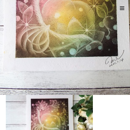
ホーム
DSCF4050
Warning
: ltrim() expects parameter 1 to be string, object given
in
/home/xs524725/reiki-kumamoto.com/public_html/wp-
includes/formatting.php
on line
4343
DSCF4050
2022.07.18