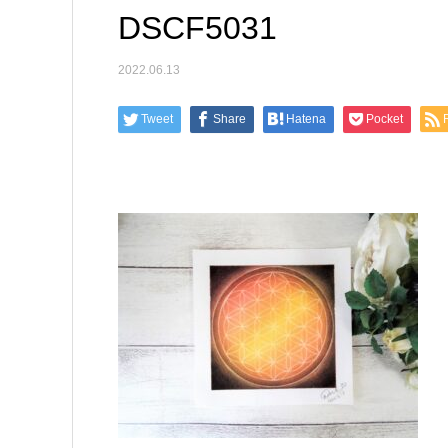
DSCF5031
2022.06.13
Tweet
Share
Hatena
Pocket