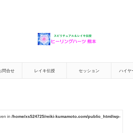
お問合せ
レイキ伝授
セッション
ハイヤ
と繋が
iven in
/home/xs524725/reiki-kumamoto.com/public_html/wp-