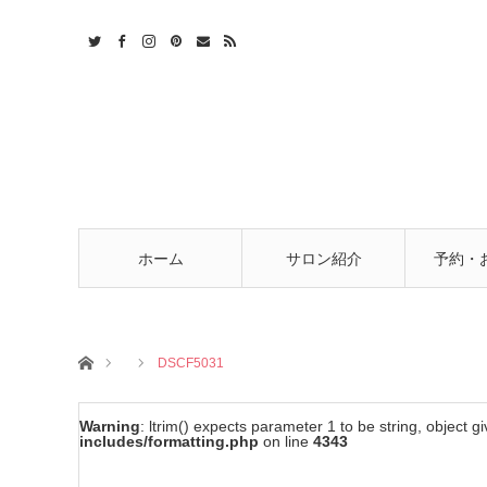
t
act
RSS
ホーム
サロン紹介
予約・
ホーム
DSCF5031
Warning
: ltrim() expects parameter 1 to be string, object g
includes/formatting.php
on line
4343