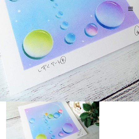
ホーム
DSCF5028
Warning
: ltrim() expects parameter 1 to be string, object given
in
/home/xs524725/reiki-kumamoto.com/public_html/wp-
includes/formatting.php
on line
4343
DSCF5028
2022.06.8