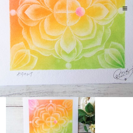
ホーム
DSCF5019
Warning
: ltrim() expects parameter 1 to be string, object given
in
/home/xs524725/reiki-kumamoto.com/public_html/wp-
includes/formatting.php
on line
4343
DSCF5019
2022.06.6