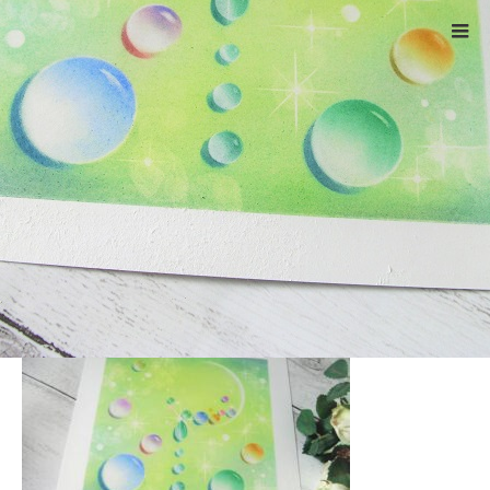
ホーム
しずく１１－４
Warning
: ltrim() expects parameter 1 to be string, object given
in
/home/xs524725/reiki-kumamoto.com/public_html/wp-
includes/formatting.php
on line
4343
しずく１１－４
2022.05.21