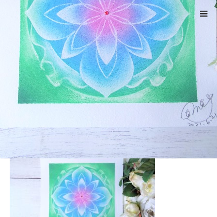
ホーム
DSCF4566
Warning
: ltrim() expects parameter 1 to be string, object given
in
/home/xs524725/reiki-kumamoto.com/public_html/wp-
includes/formatting.php
on line
4343
DSCF4566
2022.05.15