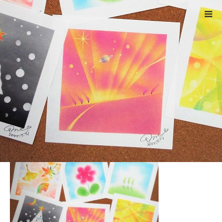
ホーム
DSCF4934
Warning
: ltrim() expects parameter 1 to be string, object given
in
/home/xs524725/reiki-kumamoto.com/public_html/wp-
includes/formatting.php
on line
4343
DSCF4934
2022.04.4