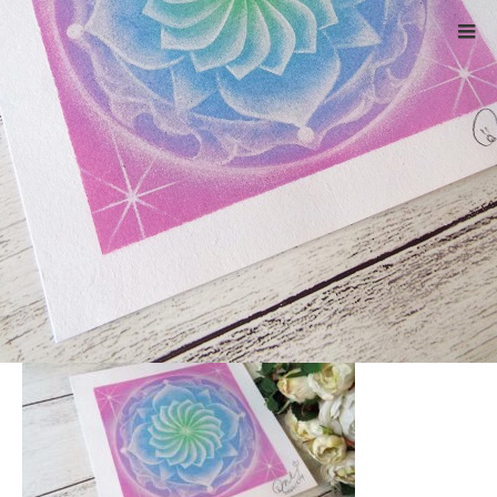
ホーム
DSCF4899
Warning
: ltrim() expects parameter 1 to be string, object given
in
/home/xs524725/reiki-kumamoto.com/public_html/wp-
includes/formatting.php
on line
4343
DSCF4899
2022.02.25