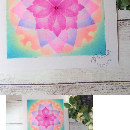
ホーム
DSCF4218
Warning
: ltrim() expects parameter 1 to be string, object given
in
/home/xs524725/reiki-kumamoto.com/public_html/wp-
includes/formatting.php
on line
4343
DSCF4218
2022.01.30