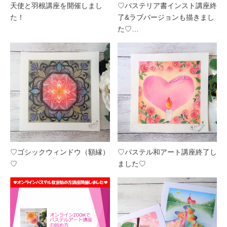
天使と羽根講座を開催しまし
♡パステリア書インスト講座終
た！
了&ラブバージョンも描きまし
た♡…
♡ゴシックウィンドウ（額縁）
♡パステル和アート講座終了し
♡
ました♡