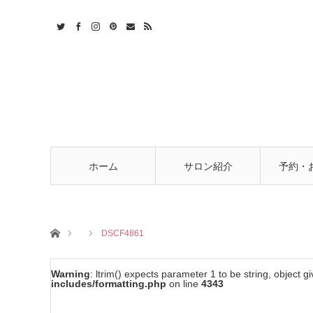
t
act
RSS
ホーム
サロン紹介
予約・
ホーム
DSCF4861
Warning
: ltrim() expects parameter 1 to be string, object g
includes/formatting.php
on line
4343