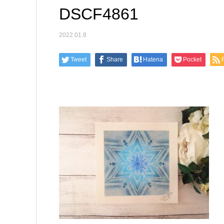
DSCF4861
2022.01.8
Tweet
Share
Hatena
Pocket