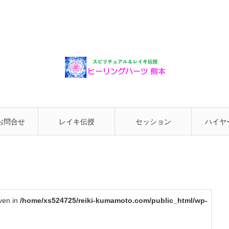
お問合せ
レイキ伝授
セッション
ハイヤ
と繋が
iven in
/home/xs524725/reiki-kumamoto.com/public_html/wp-