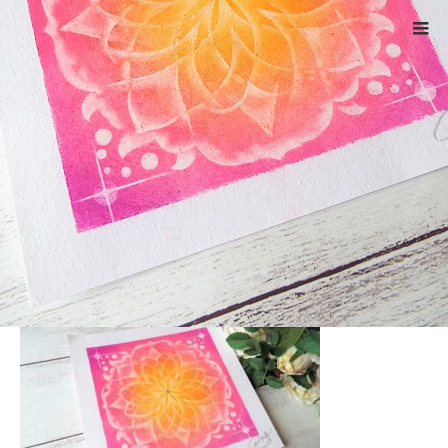
ホーム
DSCF4860
Warning
: ltrim() expects parameter 1 to be string, object given
in
/home/xs524725/reiki-kumamoto.com/public_html/wp-
includes/formatting.php
on line
4343
DSCF4860
2022.01.7