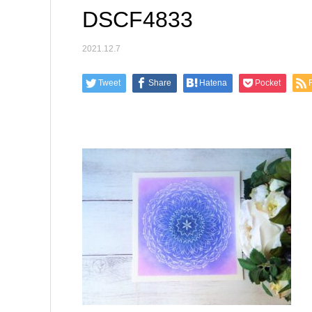
DSCF4833
2021.12.7
Tweet
Share
Hatena
Pocket