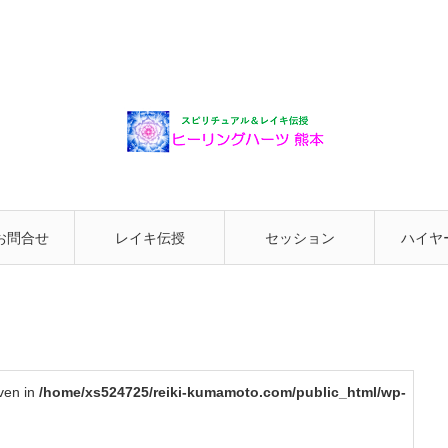
お問合せ
レイキ伝授
セッション
ハイヤ
と繋が
iven in
/home/xs524725/reiki-kumamoto.com/public_html/wp-