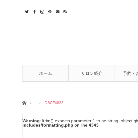
t
act
RSS
ホーム
サロン紹介
予約・
ホーム
DSCF4833
Warning
: ltrim() expects parameter 1 to be string, object g
includes/formatting.php
on line
4343