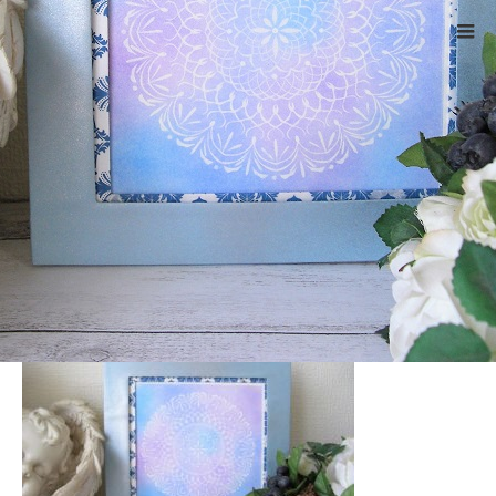
ホーム
CIMG7173 – コピー
Warning
: ltrim() expects parameter 1 to be string, object given
in
/home/xs524725/reiki-kumamoto.com/public_html/wp-
includes/formatting.php
on line
4343
CIMG7173 – コピー
2021.12.5