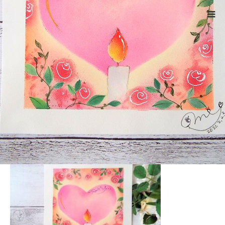
ホーム
4195
Warning
: ltrim() expects parameter 1 to be string, object given
in
/home/xs524725/reiki-kumamoto.com/public_html/wp-
includes/formatting.php
on line
4343
4195
2021.12.1