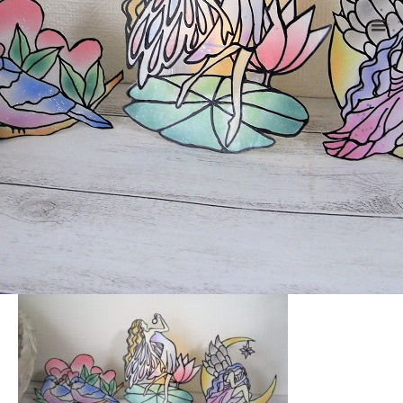
ホーム
CIMG7564 – 1
Warning
: ltrim() expects parameter 1 to be string, object given
in
/home/xs524725/reiki-kumamoto.com/public_html/wp-
includes/formatting.php
on line
4343
CIMG7564 – 1
2021.10.31