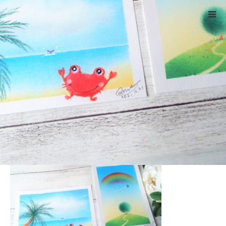
ホーム
DSCF4777
Warning
: ltrim() expects parameter 1 to be string, object given
in
/home/xs524725/reiki-kumamoto.com/public_html/wp-
includes/formatting.php
on line
4343
DSCF4777
2021.10.24