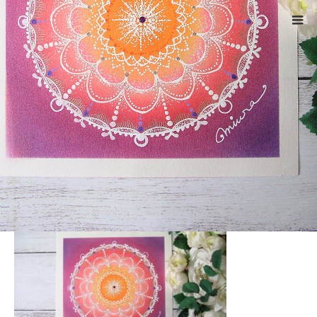
ホーム
CIMG9048
Warning
: ltrim() expects parameter 1 to be string, object given
in
/home/xs524725/reiki-kumamoto.com/public_html/wp-
includes/formatting.php
on line
4343
CIMG9048
2021.10.18