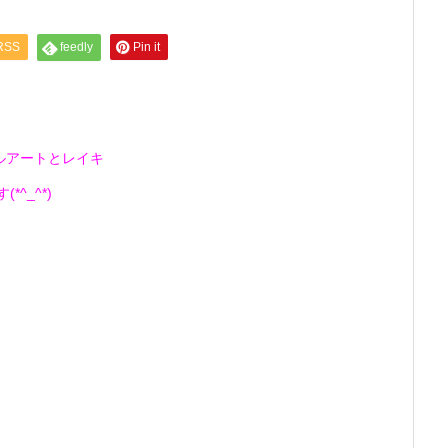
RSS
feedly
Pin it
ルアートとレイキ
^_^*)