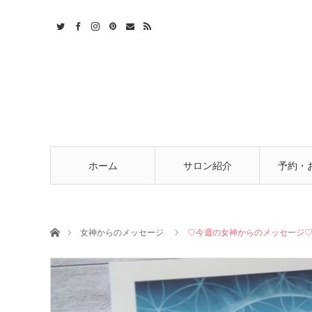
t
act
RSS
ホーム
サロン紹介
予約・
ホーム
女神からのメッセージ
♡今週の女神からのメッセージ♡10/