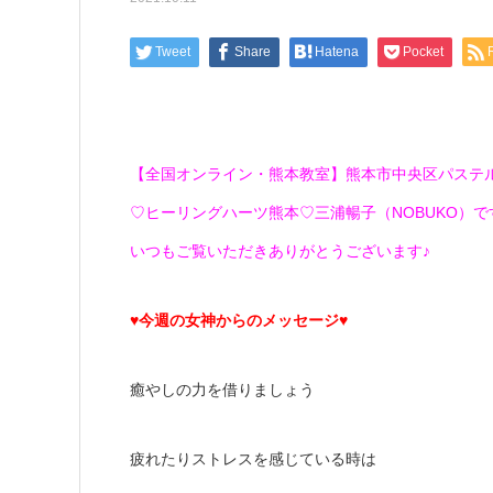
Tweet
Share
Hatena
Pocket
【全国オンライン・熊本教室】熊本市中央区パステ
♡ヒーリングハーツ熊本♡三浦暢子（NOBUKO）です(*
いつもご覧いただきありがとうございます♪
♥今週の女神からのメッセージ♥
癒やしの力を借りましょう
疲れたりストレスを感じている時は