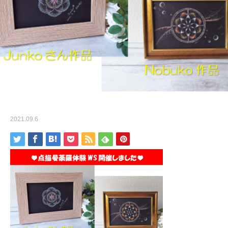
ホーム
スクリーンショット (504)
Warning
: ltrim() expects parameter 1 to be string, object given
in
/home/xs524725/reiki-kumamoto.com/public_html/wp-
includes/formatting.php
on line
4343
スクリーンショット (504)
2021.09.6