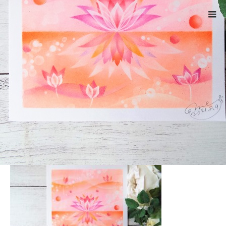
ホーム
DSCF4662
Warning
: ltrim() expects parameter 1 to be string, object given
in
/home/xs524725/reiki-kumamoto.com/public_html/wp-
includes/formatting.php
on line
4343
DSCF4662
2021.08.9