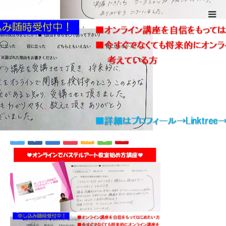
ホーム
スクリーンショット (437)
Warning
: ltrim() expects parameter 1 to be string, object given
in
/home/xs524725/reiki-kumamoto.com/public_html/wp-
includes/formatting.php
on line
4343
スクリーンショット (437)
2021.07.31