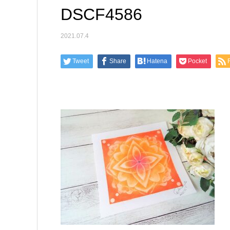
DSCF4586
2021.07.4
Tweet
Share
Hatena
Pocket