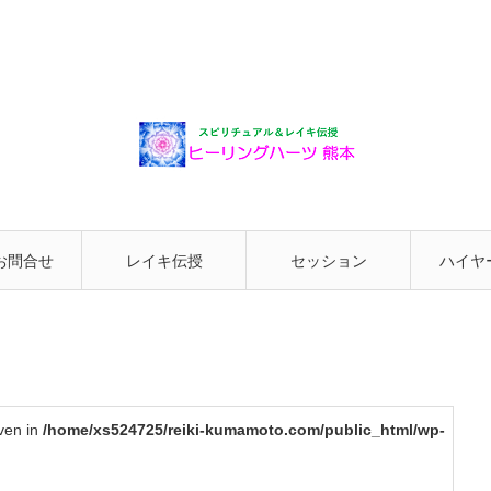
お問合せ
レイキ伝授
セッション
ハイヤ
と繋が
iven in
/home/xs524725/reiki-kumamoto.com/public_html/wp-