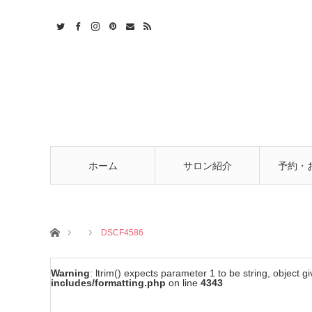
t
act
RSS
ホーム
サロン紹介
予約・
ホーム
DSCF4586
Warning
: ltrim() expects parameter 1 to be string, object g
includes/formatting.php
on line
4343