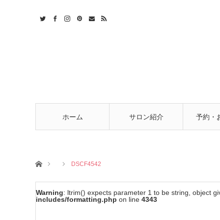
t
act
RSS
ホーム
サロン紹介
予約・
ホーム
DSCF4542
Warning
: ltrim() expects parameter 1 to be string, object g
includes/formatting.php
on line
4343