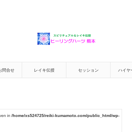
お問合せ
レイキ伝授
セッション
ハイヤ
と繋が
iven in
/home/xs524725/reiki-kumamoto.com/public_html/wp-