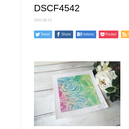
DSCF4542
2021.06.13
Tweet
Share
Hatena
Pocket