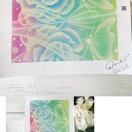
ホーム
DSCF4541
Warning
: ltrim() expects parameter 1 to be string, object given
in
/home/xs524725/reiki-kumamoto.com/public_html/wp-
includes/formatting.php
on line
4343
DSCF4541
2021.06.13