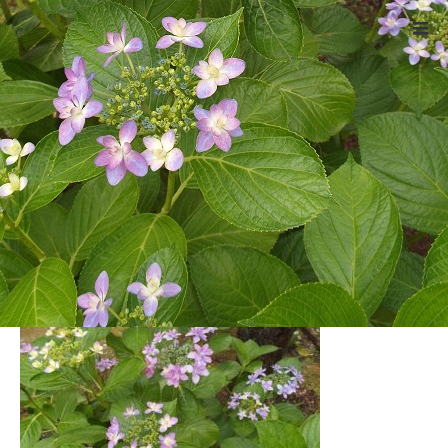
ホーム
DSCF4423
Warning
: ltrim() expects parameter 1 to be string, object given
in
/home/xs524725/reiki-kumamoto.com/public_html/wp-
includes/formatting.php
on line
4343
DSCF4423
2021.05.18