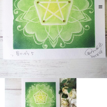
ホーム
DSCF4383
Warning
: ltrim() expects parameter 1 to be string, object given
in
/home/xs524725/reiki-kumamoto.com/public_html/wp-
includes/formatting.php
on line
4343
DSCF4383
2021.05.5