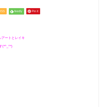
RSS
feedly
Pin it
ルアートとレイキ
^_^*)