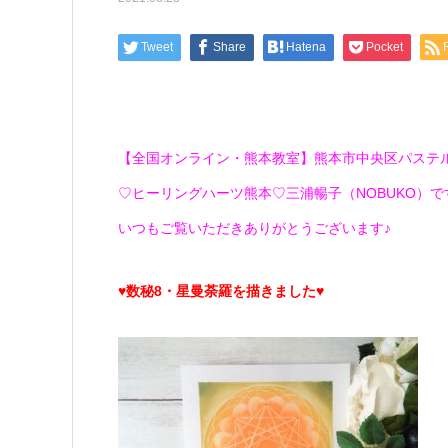
Tweet
Share
Hatena
Pocket
【全国オンライン・熊本教室】熊本市中央区パステ
♡ヒーリングハーツ熊本♡三浦暢子（NOBUKO）です(*
いつもご覧いただきありがとうございます♪
♥数秘8・星曼荼羅を描きました♥