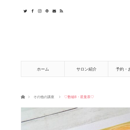
t
act
RSS
ホーム
サロン紹介
予約・
ホーム
その他の講座
♡数秘8・星曼荼♡