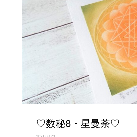
♡数秘8・星曼荼♡
2021.03.23