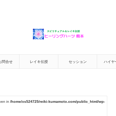
お問合せ
レイキ伝授
セッション
ハイヤ
と繋が
iven in
/home/xs524725/reiki-kumamoto.com/public_html/wp-