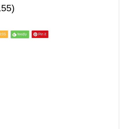
55)
RSS
feedly
Pin it