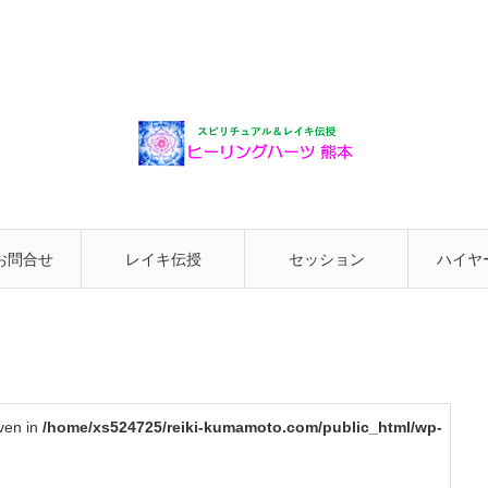
お問合せ
レイキ伝授
セッション
ハイヤ
と繋が
iven in
/home/xs524725/reiki-kumamoto.com/public_html/wp-