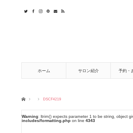
t
act
RSS
ホーム
サロン紹介
予約・
ホーム
DSCF4219
Warning
: ltrim() expects parameter 1 to be string, object g
includes/formatting.php
on line
4343