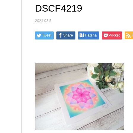
DSCF4219
2021.03.5
Tweet
Share
Hatena
Pocket