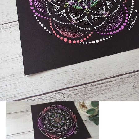
ホーム
DSCF4117
Warning
: ltrim() expects parameter 1 to be string, object given
in
/home/xs524725/reiki-kumamoto.com/public_html/wp-
includes/formatting.php
on line
4343
DSCF4117
2021.02.9