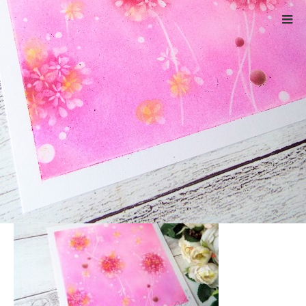
ホーム
4101
Warning
: ltrim() expects parameter 1 to be string, object given
in
/home/xs524725/reiki-kumamoto.com/public_html/wp-
includes/formatting.php
on line
4343
4101
2021.02.5