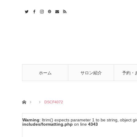
t
act
RSS
ホーム
サロン紹介
予約・
ホーム
DSCF4072
Warning
: ltrim() expects parameter 1 to be string, object g
includes/formatting.php
on line
4343