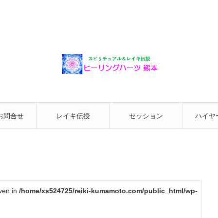
お問合せ
レイキ伝授
セッション
ハイヤ
と繋が
iven in
/home/xs524725/reiki-kumamoto.com/public_html/wp-