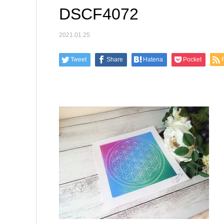
DSCF4072
2021.01.25
Tweet
Share
Hatena
Pocket