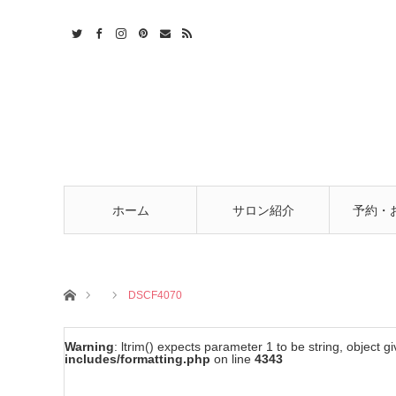
t
act
RSS
ホーム
サロン紹介
予約・
ホーム
DSCF4070
Warning
: ltrim() expects parameter 1 to be string, object g
includes/formatting.php
on line
4343