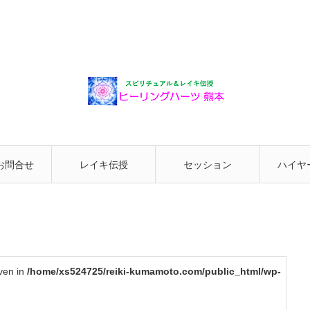
お問合せ
レイキ伝授
セッション
ハイヤ
と繋が
iven in
/home/xs524725/reiki-kumamoto.com/public_html/wp-