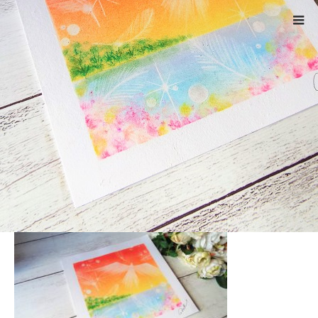
ホーム
3942
Warning
: ltrim() expects parameter 1 to be string, object given
in
/home/xs524725/reiki-kumamoto.com/public_html/wp-
includes/formatting.php
on line
4343
3942
2020.12.15