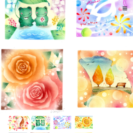
ホーム
calender – 1
Warning
: ltrim() expects parameter 1 to be string, object given
in
/home/xs524725/reiki-kumamoto.com/public_html/wp-
includes/formatting.php
on line
4343
calender – 1
2020.12.13