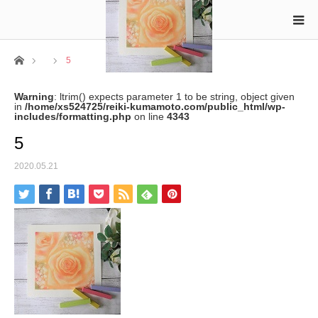
ホーム
5
Warning
: ltrim() expects parameter 1 to be string, object given
in
/home/xs524725/reiki-kumamoto.com/public_html/wp-
includes/formatting.php
on line
4343
5
2020.05.21